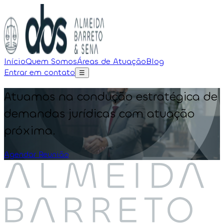
Início
Quem Somos
Áreas de Atuação
Blog
Entrar em contato
☰
Atuamos na condução estratégica de
demandas jurídicas com atuação
próxima.
Agendar Reunião