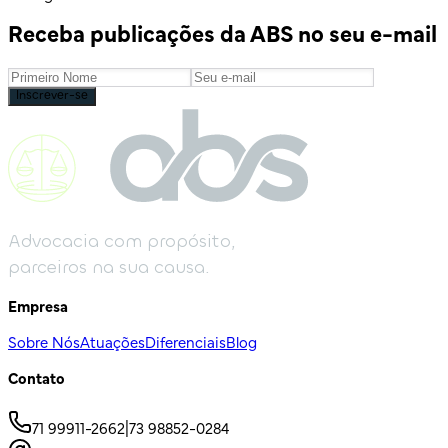
Receba publicações da ABS no seu e-mail
Inscrever-se
Advocacia com propósito,
parceiros na sua causa.
Empresa
Sobre Nós
Atuações
Diferenciais
Blog
Contato
71 99911-2662
|
73 98852-0284