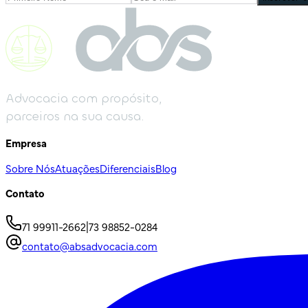
Advocacia com propósito,
parceiros na sua causa.
Empresa
Sobre Nós
Atuações
Diferenciais
Blog
Contato
71 99911-2662
|
73 98852-0284
contato@absadvocacia.com