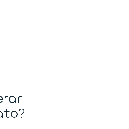
rar
ato?