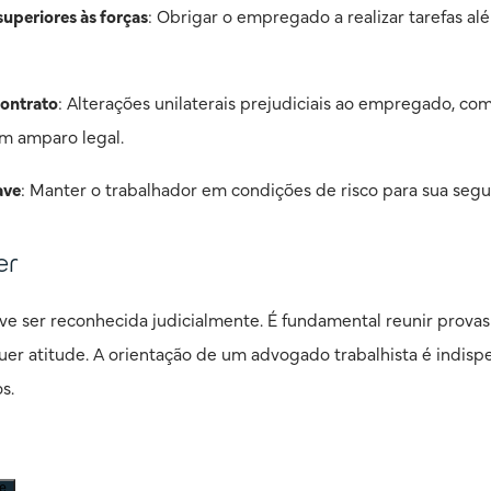
superiores às forças
: Obrigar o empregado a realizar tarefas a
ontrato
: Alterações unilaterais prejudiciais ao empregado, c
em amparo legal.
ave
: Manter o trabalhador em condições de risco para sua seg
er
eve ser reconhecida judicialmente. É fundamental reunir provas
er atitude. A orientação de um advogado trabalhista é indispe
s.
e