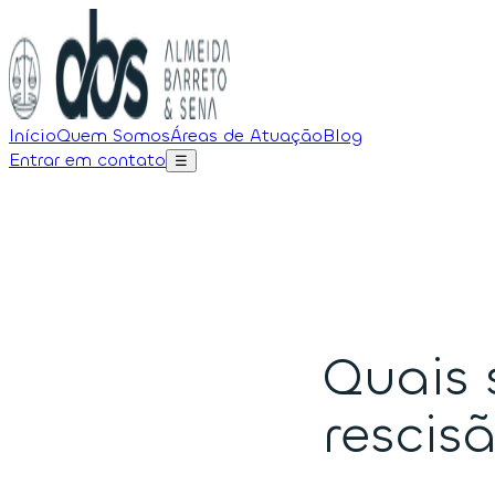
Início
Quem Somos
Áreas de Atuação
Blog
Entrar em contato
☰
Quais 
rescis