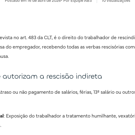
Postado em
16 de abril de 2026
• Por
Equipe ABS
10
visualizações
revista no art. 483 da CLT, é o direito do trabalhador de rescind
usa do empregador, recebendo todas as verbas rescisórias como
usa.
 autorizam a rescisão indireta
Atraso ou não pagamento de salários, férias, 13º salário ou outr
al
: Exposição do trabalhador a tratamento humilhante, vexatór
.