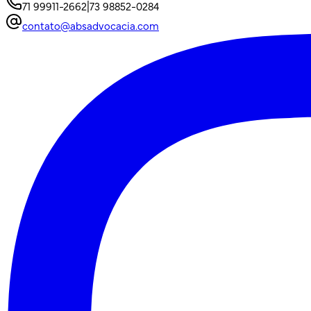
71 99911-2662
|
73 98852-0284
contato@absadvocacia.com