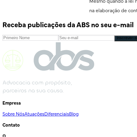
Mesmo quando a lei nã
na elaboração de cont
Receba publicações da ABS no seu e-mail
Inscrever-s
Advocacia com propósito,
parceiros na sua causa.
Empresa
Sobre Nós
Atuações
Diferenciais
Blog
Contato