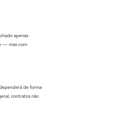
echado apenas
sim — mas com
o dependerá de forma
geral, contratos não