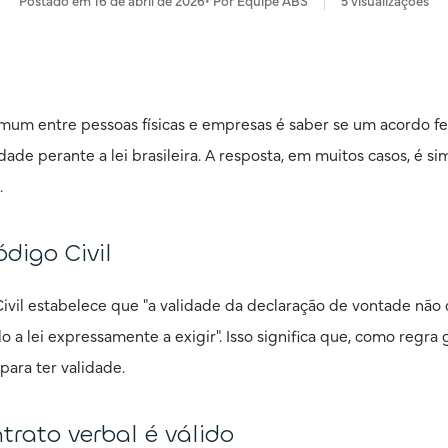
Postado em
16 de abril de 2026
• Por
Equipe ABS
5
visualizações
um entre pessoas físicas e empresas é saber se um acordo f
ade perante a lei brasileira. A resposta, em muitos casos, é 
.
ódigo Civil
Civil estabelece que "a validade da declaração de vontade nã
 a lei expressamente a exigir". Isso significa que, como regra 
para ter validade.
rato verbal é válido